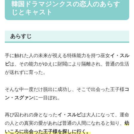
韓国ドラマジンクスの恋人のあらす
じとキャスト
あらすじ
手に触れた人の未来が視える特殊能力を持つ巫女
イ・スル
ビ
は、その能力がゆえに財閥により隔離され、普通の生活
が送れずに育った。
そんな中一度だけ脱出に成功し、そこで出会った王子様
コ
ン・スグァン
に一目ぼれ。
再び囚われの身となった
イ・スルビ
は大人になって、運命
の人との真実の愛があれば普通の人間になれると知り、
幼
いころに出会った王子様を探しに行く。