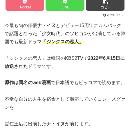
Pocket
LINE
コピー
2023.02.15
今最も旬の俳優
ナ・イヌ
とデビュー15周年にカムバック
で話題となった「少女時代」の
ソヒョン
が出演している韓
国でも最新ドラマ
「ジンクスの恋人」
「ジンクスの恋人」は韓国のKBS2TVで
2022年6月15日に
放送された
ドラマです。
原作は同名のweb漫画
で日本語でもピッコマで読めます。
不幸な自分の人生を宿命として順応していくコン・スグァ
ンを
哲仁王后に出演した
ナ・イヌ
が演じます。