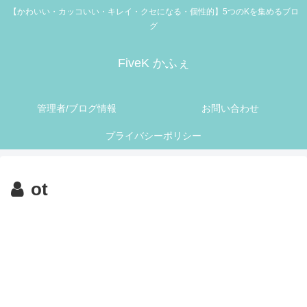
【かわいい・カッコいい・キレイ・クセになる・個性的】5つのKを集めるブロ
グ
FiveK かふぇ
管理者/ブログ情報
お問い合わせ
プライバシーポリシー
ot