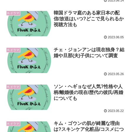
2023.06.14
韓国ドラマ庭のある家日本の配
K-ドラマ
信/放送はいつ?どこで見られるか
視聴方法も
2023.06.05
チェ・ジョンアンは現在独身？結
K-ドラマ
婚や旦那(夫)子供について調査
2023.05.26
ソン・ヘギョなぜ人気?性格や人
K-ドラマ
柄/離婚後の現在/歴代の彼氏/再婚
についても
2023.05.22
キム・ゴウンの肌が綺麗な理由
K-ドラマ
は?スキンケア化粧品/コスメにつ