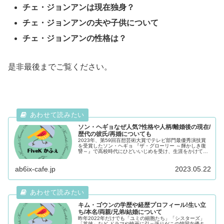
チェ・ジョンアンは現在独身？
チェ・ジョンアンの夫や子供について
チェ・ジョンアンの性格は？
是非最後までご覧ください。
ソン・ヘギョなぜ人気?性格や人柄/離婚後の現在/
歴代の彼氏/再婚についても
2023年、第59回百想芸術大賞でテレビ部門最優秀演技賞
を受賞したソン・ヘギョ 『ザ・グローリー ～輝かしき復
讐～』で高校時代にひどいいじめを受け、生涯をかけて復
讐をするという役どころを演じました。 本作は配信から3
日で視聴時間2,54...
ab6ix-cafe.jp
2023.05.22
キム・ゴウンの学歴や経歴プロフィール!生い立
ち/本名/両親/兄弟/結婚について
昨年2022年だけでも「ユミの細胞たち」「シスターズ」
「英雄」など ドラマや映画に引っ張りだこの韓国女優キ