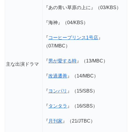
『あの青い草原の上に』（03/KBS）
『海神』（04/KBS）
『
コーヒープリンス1号店
』
（07/MBC）
『
男が愛する時
』（13/MBC）
主な出演ドラマ
『
改過遷善
』（14/MBC）
『
ヨンパリ
』（15/SBS）
『
タンタラ
』（16/SBS）
『
月刊家
』（21/JTBC）