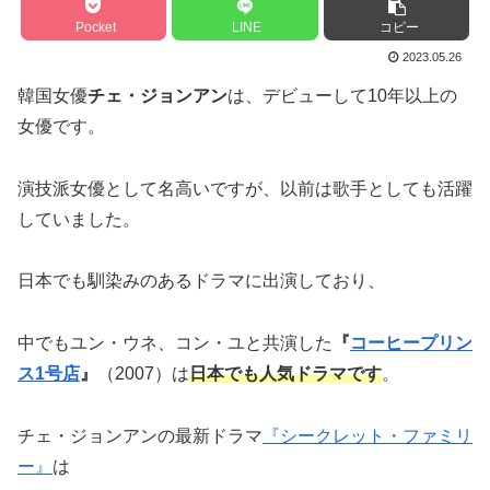
Pocket
LINE
コピー
2023.05.26
韓国女優
チェ・ジョンアン
は、デビューして10年以上の
女優です。
演技派女優として名高いですが、以前は歌手としても活躍
していました。
日本でも馴染みのあるドラマに出演しており、
中でもユン・ウネ、コン・ユと共演した
『
コーヒープリン
ス1号店
』
（2007）は
日本でも人気ドラマです
。
チェ・ジョンアンの最新ドラマ
『シークレット・ファミリ
ー』
は