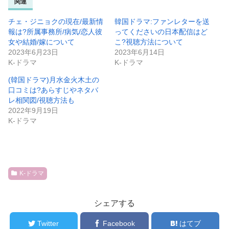
関連
チェ・ジニョクの現在/最新情
韓国ドラマ:ファンレターを送
報は?所属事務所/病気/恋人彼
ってくださいの日本配信はど
女や結婚/嫁について
こ?視聴方法について
2023年6月23日
2023年6月14日
K-ドラマ
K-ドラマ
(韓国ドラマ)月水金火木土の
口コミは?あらすじやネタバ
レ相関図/視聴方法も
2022年9月19日
K-ドラマ
K-ドラマ
シェアする
Twitter
Facebook
はてブ