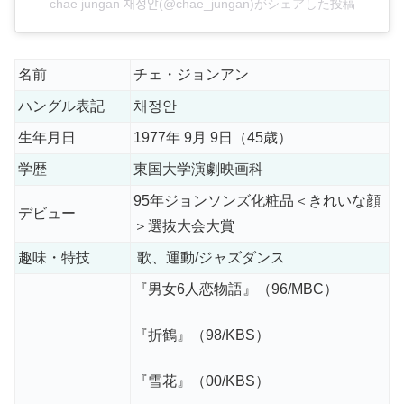
chae jungan 채정안(@chae_jungan)がシェアした投稿
名前
チェ・ジョンアン
ハングル表記
채정안
生年月日
1977年 9月 9日（45歳）
学歴
東国大学演劇映画科
95年ジョンソンズ化粧品＜きれいな顔
デビュー
＞選抜大会大賞
趣味・特技
歌、運動/ジャズダンス
『男女6人恋物語』（96/MBC）
『折鶴』（98/KBS）
『雪花』（00/KBS）