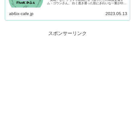
ム・ゴウンさん。 白く透き通った肌にきれいな一重が印象
的な彼女は 5月5日こどもの日を記念してソウル大学子供病
院に5,000万ウ...
ab6ix-cafe.jp
2023.05.13
スポンサーリンク