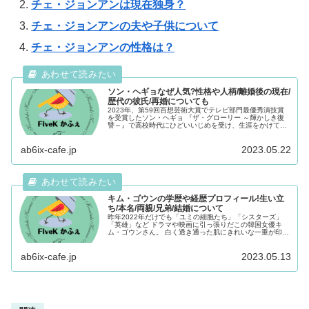
チェ・ジョンアンは現在独身？
チェ・ジョンアンの夫や子供について
チェ・ジョンアンの性格は？
ソン・ヘギョなぜ人気?性格や人柄/離婚後の現在/
歴代の彼氏/再婚についても
2023年、第59回百想芸術大賞でテレビ部門最優秀演技賞
を受賞したソン・ヘギョ 『ザ・グローリー ～輝かしき復
讐～』で高校時代にひどいいじめを受け、生涯をかけて復
讐をするという役どころを演じました。 本作は配信から3
日で視聴時間2,54...
ab6ix-cafe.jp
2023.05.22
キム・ゴウンの学歴や経歴プロフィール!生い立
ち/本名/両親/兄弟/結婚について
昨年2022年だけでも「ユミの細胞たち」「シスターズ」
「英雄」など ドラマや映画に引っ張りだこの韓国女優キ
ム・ゴウンさん。 白く透き通った肌にきれいな一重が印象
的な彼女は 5月5日こどもの日を記念してソウル大学子供病
院に5,000万ウ...
ab6ix-cafe.jp
2023.05.13