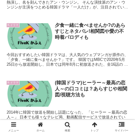
熱演し、名を刻んできたアン・ウンジン。 そんな演技派のアン・ウ
ンジンが主演をつとめる韓国ドラマ「一人だけ」が、注目されていま
す。 余命宣告を受けた3人の女性が、限られた人生の...
夕食一緒に食べませんか?のあら
K-ドラマ
すじとネタバレ!相関図や愛の不
時着パロディも
今回おすすめしたい韓国ドラマは、大人気のウェブマンガが原作の、
「夕食、一緒に食べませんか？」です。 韓国ではMBCで2020年5月
25日から放送開始し、日本では同年8月に初放送された、全16話の 大
人に向けたロマンティックラブス...
(韓国ドラマ)ヒーラー～最高の恋
K-ドラマ
人～の口コミは？あらすじや相関
図/視聴方法も
2014年に韓国で放送を開始し話題になった、 「ヒーラー ～最高の恋
人～」 日本でも様々なテレビ局、動画配信サービスで放送されてい
ます 。 主演は、2008年のデビュー以来、人気ドラマ「あやしいパー
トナー」にも出演し、 日本や中国でも...
メニュー
ホーム
検索
トップ
サイドバー