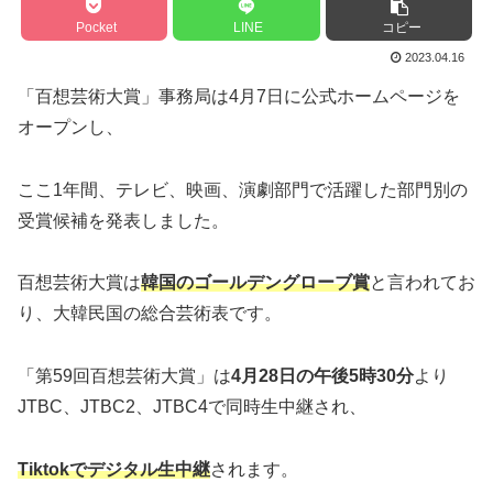
Pocket
LINE
コピー
2023.04.16
「百想芸術大賞」事務局は4月7日に公式ホームページを
オープンし、
ここ1年間、テレビ、映画、演劇部門で活躍した部門別の
受賞候補を発表しました。
百想芸術大賞は
韓国のゴールデングローブ賞
と言われてお
り、大韓民国の総合芸術表です。
「第59回百想芸術大賞」は
4月28日の午後5時30分
より
JTBC、JTBC2、JTBC4で同時生中継され、
Tiktokでデジタル生中継
されます。