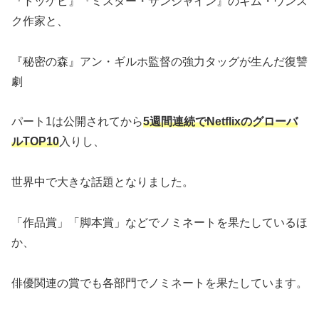
『トッケビ』『ミスター・サンシャイン』のキム・ウンス
ク作家と、
『秘密の森』アン・ギルホ監督の強力タッグが生んだ復讐
劇
パート1は公開されてから
5週間連続でNetflixのグローバ
ルTOP10
入りし、
世界中で大きな話題となりました。
「作品賞」「脚本賞」などでノミネートを果たしているほ
か、
俳優関連の賞でも各部門でノミネートを果たしています。