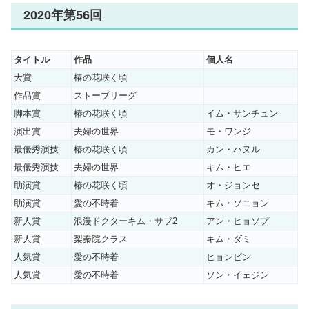
2020年第56回
タイトル
作品
個人名
大賞
椿の花咲く頃
作品賞
ストーブリーグ
脚本賞
椿の花咲く頃
イム・サンチュン
演出賞
夫婦の世界
モ・ワンジ
最優秀演技
椿の花咲く頃
カン・ハヌル
最優秀演技
夫婦の世界
キム・ヒエ
助演賞
椿の花咲く頃
オ・ジョンセ
助演賞
愛の不時着
キム・ソニョン
新人賞
浪漫ドクターキム・サブ2
アン・ヒョソプ
新人賞
梨秦院クラス
キム・ダミ
人気賞
愛の不時着
ヒョンビン
人気賞
愛の不時着
ソン・イェジン