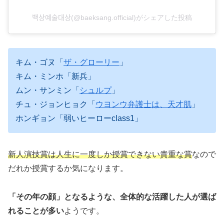
백상예술대상(@baeksang.official)がシェアした投稿
キム・ゴヌ「
ザ・グローリー
」
キム・ミンホ「新兵」
ムン・サンミン「
シュルプ
」
チュ・ジョンヒョク「
ウヨンウ弁護士は、天才肌
」
ホンギョン「弱いヒーローclass1」
新人演技賞は人生に一度しか授賞できない貴重な賞
なので
だれか授賞するか気になります。
「その年の顔」となるような、全体的な活躍した人が選ば
れることが多い
ようです。