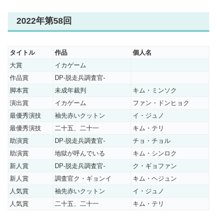
2022年第58回
タイトル
作品
個人名
大賞
イカゲーム
作品賞
DP‐脱走兵調査官‐
脚本賞
未成年裁判
キム・ミンソク
演出賞
イカゲーム
ファン・ドンヒョク
最優秀演技
袖先赤いクットン
イ・ジュノ
最優秀演技
二十五、二十一
キム・テリ
助演賞
DP‐脱走兵調査官‐
チョ・チョル
助演賞
地獄が呼んでいる
キム・シンロク
新人賞
DP‐脱走兵調査官‐
ク・ギョファン
新人賞
調査官ク・ギョンイ
キム・ヘジュン
人気賞
袖先赤いクットン
イ・ジュノ
人気賞
二十五、二十一
キム・テリ