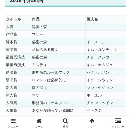
2018年第54回
タイトル
作品
個人名
大賞
秘密の森
作品賞
マザー
脚本賞
秘密の森
イ・スヨン
演出賞
品位のある彼女
キム・ユンチョル
最優秀演技
秘密の森
チョ・スンウ
最優秀演技
ミスティ
キム・ナムジュ
助演賞
刑務所のルールブック
パク・ホサン
助演賞
ロマンスは必然的に
イェ・ジウォン
新人賞
愛の温度
ヤン・セジョン
新人賞
マザー
ホ・ユル
人気賞
刑務所のルールブック
チョン・ヘイン
人気賞
あなたが眠っている間に
ペ・スジ
大賞はドラマだけではなく
個人に与えられる場合もある
み
メニュー
ホーム
検索
トップ
サイドバー