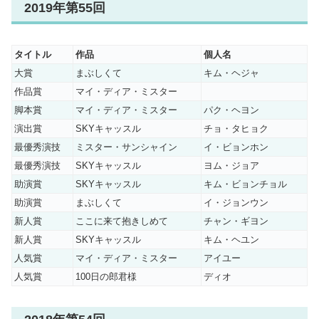
2019年第55回
タイトル
作品
個人名
大賞
まぶしくて
キム・ヘジャ
作品賞
マイ・ディア・ミスター
脚本賞
マイ・ディア・ミスター
パク・ヘヨン
演出賞
SKYキャッスル
チョ・タヒョク
最優秀演技
ミスター・サンシャイン
イ・ビョンホン
最優秀演技
SKYキャッスル
ヨム・ジョア
助演賞
SKYキャッスル
キム・ビョンチョル
助演賞
まぶしくて
イ・ジョンウン
新人賞
ここに来て抱きしめて
チャン・ギヨン
新人賞
SKYキャッスル
キム・ヘユン
人気賞
マイ・ディア・ミスター
アイユー
人気賞
100日の郎君様
ディオ