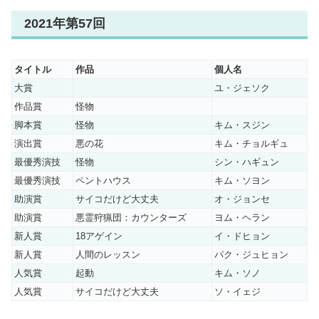
2021年第57回
タイトル
作品
個人名
大賞
ユ・ジェソク
作品賞
怪物
脚本賞
怪物
キム・スジン
演出賞
悪の花
キム・チョルギュ
最優秀演技
怪物
シン・ハギュン
最優秀演技
ペントハウス
キム・ソヨン
助演賞
サイコだけど大丈夫
オ・ジョンセ
助演賞
悪霊狩猟団：カウンターズ
ヨム・ヘラン
新人賞
18アゲイン
イ・ドヒョン
新人賞
人間のレッスン
パク・ジュヒョン
人気賞
起動
キム・ソノ
人気賞
サイコだけど大丈夫
ソ・イェジ