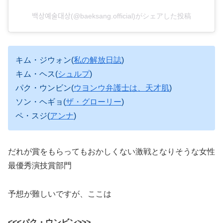
백상예술대상(@baeksang.official)がシェアした投稿
キム・ジウォン(
私の解放日誌
)
キム・ヘス(
シュルプ
)
パク・ウンビン(
ウヨンウ弁護士は、天才肌
)
ソン・ヘギョ(
ザ・グローリー
)
ペ・スジ(
アンナ
)
だれが賞をもらってもおかしくない激戦となりそうな女性
最優秀演技賞部門
予想が難しいですが、ここは
<<<パク・ウンビン>>>