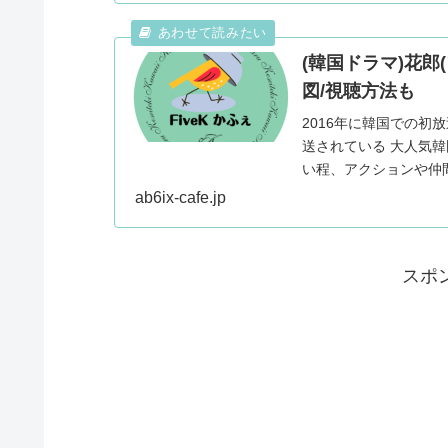
(韓国ドラマ)花郎
図/視聴方法も
2016年に韓国での
送されている 大人気韓国ドラマ「花郎(ファラン)」 。 時代劇とひとことで表せな
い程、アクションや仲間同士
マ...
ab6ix-cafe.jp
スポ