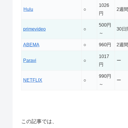
1026
Hulu
○
2週
円
500円
primevideo
○
30
～
ABEMA
○
960円
2週
1017
Paravi
○
ー
円
990円
NETFLIX
○
ー
～
この記事では、