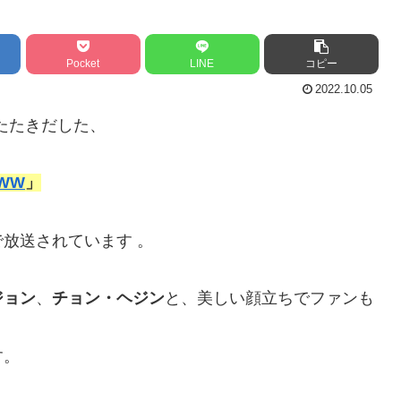
Pocket
LINE
コピー
2022.10.05
をたたきだした、
WW
」
放送されています 。
ジョン
、
チョン・ヘジン
と、美しい顔立ちでファンも
す。