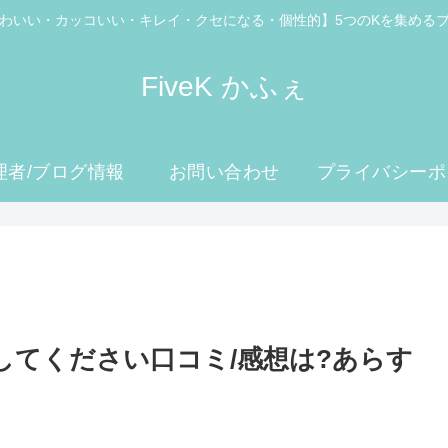
わいい・カッコいい・キレイ・クセになる・個性的】5つのKを集める
FiveK かふぇ
理者/ブログ情報
お問い合わせ
プライバシーポ
ー
してください口コミ/感想は?あらす