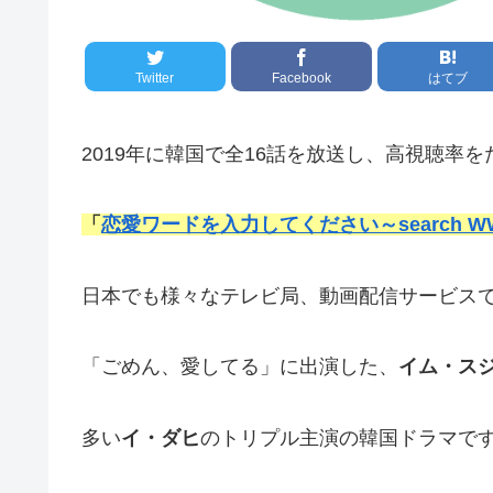
Twitter
Facebook
はてブ
2019年に韓国で全16話を放送し、高視聴率
「
恋愛ワードを入力してください～search W
日本でも様々なテレビ局、動画配信サービスで
「ごめん、愛してる」に出演した、
イム・ス
多い
イ・ダヒ
のトリプル主演の韓国ドラマで