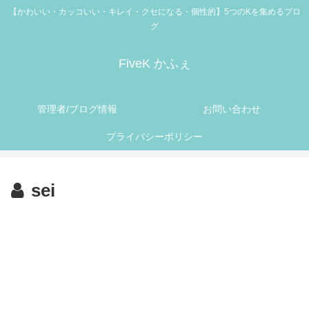
【かわいい・カッコいい・キレイ・クセになる・個性的】5つのKを集めるブロ
グ
FiveK かふぇ
管理者/ブログ情報
お問い合わせ
プライバシーポリシー
sei